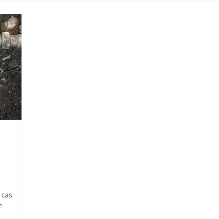
 cas
e